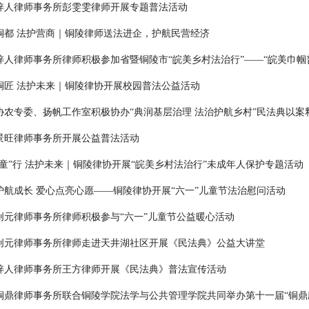
梓人律师事务所彭雯雯律师开展专题普法活动
铜都 法护营商｜铜陵律师送法进企，护航民营经济
梓人律师事务所律师积极参加省暨铜陵市“皖美乡村法治行”——“皖美巾帼
铜匠 法护未来｜铜陵律协开展校园普法公益活动
协农专委、扬帆工作室积极协办“典润基层治理 法治护航乡村”民法典以案释
景旺律师事务所开展公益普法活动
“童”行 法护未来｜铜陵律协开展“皖美乡村法治行”未成年人保护专题活动
护航成长 爱心点亮心愿——铜陵律协开展“六一”儿童节法治慰问活动
创元律师事务所律师积极参与“六一”儿童节公益暖心活动
创元律师事务所律师走进天井湖社区开展《民法典》公益大讲堂
梓人律师事务所王方律师开展《民法典》普法宣传活动
铜鼎律师事务所联合铜陵学院法学与公共管理学院共同举办第十一届“铜鼎