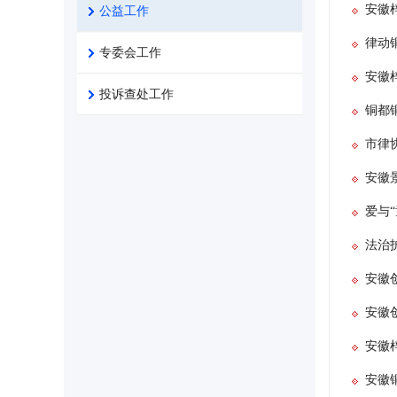
安徽
公益工作
律动
专委会工作
安徽
投诉查处工作
铜都
市律
安徽
爱与
法治
安徽
安徽
安徽
安徽